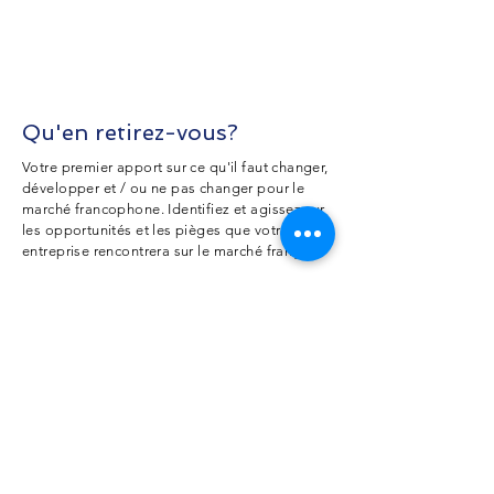
Des rapports mensuels sur les marchés
ciblés.
Une notification immédiate si une
opportunité intéressante se présente.
Qu'en retirez-vous?
Votre premier apport sur ce qu'il faut changer,
développer et / ou ne pas changer pour le
marché francophone. Identifiez et agissez sur
les opportunités et les pièges que votre
entreprise rencontrera sur le marché français.
Commencez à construire votre stratégie pour
le marché français:
Existe-t-il un marché pour mon service
ou produit?
Que dois-je changer ou développer
pour assurer la meilleure intégration sur
le marché?
Dois-je commencer sans apporter de
modifications?
OU