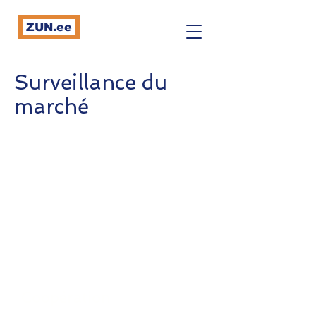
ZUN.ee
Surveillance du
marché
Mini coup d'envoi
Pour commencer, nous avons besoin de
vos commentaires sur trois éléments
principaux de votre modèle commercial
actuel:
Quels sont vos activités et/ou services?
Vous ciblez la France ou les marchés
francophones?
Votre point de mire est-il public et/ou
privé?
Coopération
Après la réunion de lancement, nous